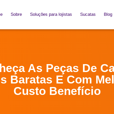
e
Sobre
Soluções para lojistas
Sucatas
Blog
heça As Peças De Ca
s Baratas E Com Me
Custo Benefício