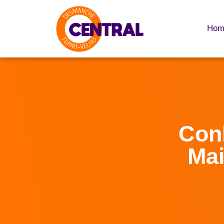
Hom
Con
Mai