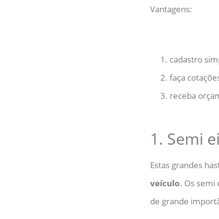
Vantagens:
cadastro sim
faça cotaçõ
receba orça
1. Semi e
Estas grandes has
veículo
. Os semi 
de grande importâ