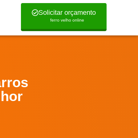
Solicitar orçamento
ferro velho online
rros
lhor