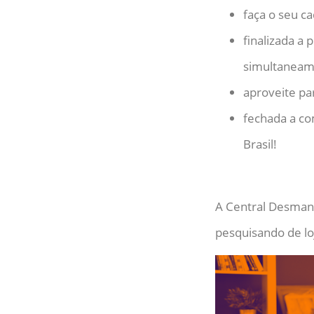
faça o seu ca
finalizada a
simultaneam
aproveite par
fechada a co
Brasil!
A Central Desmanc
pesquisando de lo