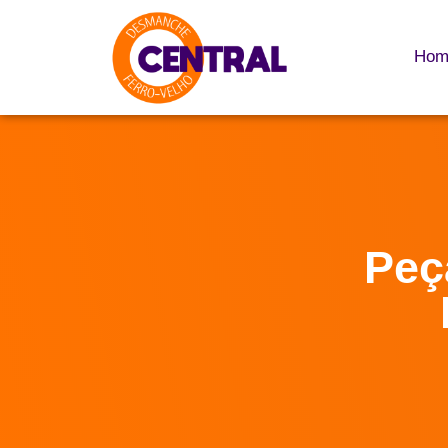
Hom
Peç