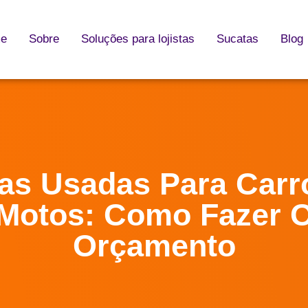
e
Sobre
Soluções para lojistas
Sucatas
Blog
as Usadas Para Carr
Motos: Como Fazer 
Orçamento