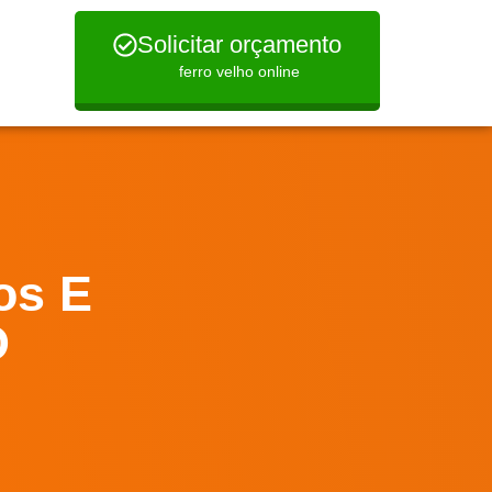
Solicitar orçamento
ferro velho online
os E
O