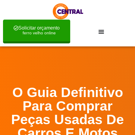
Solicitar orçamento
ferro velho online
O Guia Definitivo
Para Comprar
Peças Usadas De
Carros E Motos